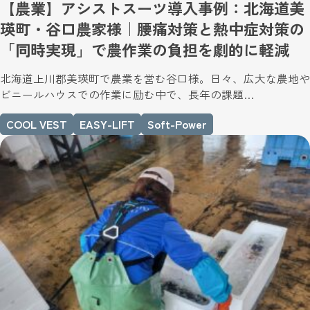
【農業】アシストスーツ導入事例：北海道美
瑛町・谷口農家様｜腰痛対策と熱中症対策の
「同時実現」で農作業の負担を劇的に軽減
北海道上川郡美瑛町で農業を営む谷口様。日々、広大な農地や
ビニールハウスでの作業に励む中で、長年の課題…
COOL VEST
EASY-LIFT
Soft-Power