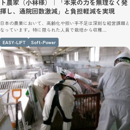
ト農家（小林様）｜「本来の力を無理なく発
揮し、通院回数激減」と負担軽減を実現
日本の農業において、高齢化や担い手不足は深刻な経営課題と
なっています。特に限られた人員で栽培から収穫…
EASY-LIFT
Soft-Power