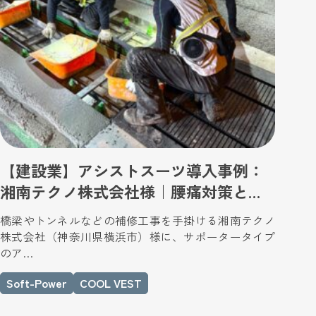
【建設業】アシストスーツ導入事例：
湘南テクノ株式会社様｜腰痛対策と熱
中症対策で「作業効率と安全性」を向
橋梁やトンネルなどの補修工事を手掛ける湘南テクノ
上
株式会社（神奈川県横浜市）様に、サポータータイプ
のア…
Soft-Power
COOL VEST