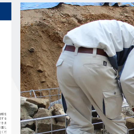
情報を
理する
できま
尊重し
覧くだ