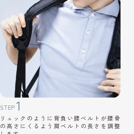
1
STEP
リュックのように背負い
腰ベルトが腰骨
の高さに
くるよう肩ベルトの長さ
を調整
します。