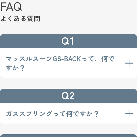
FAQ
よくある質問
Q1
マッスルスーツGS-BACKって、何で
すか？
軽量かつ機動力を備えたマッスルスーツGS-BACK
Q2
は、歩く・しゃがむ・立ち上がるといった動作を
より自由にし、腰への負担を軽減するアシストス
ーツです。
ガススプリングって何ですか？
ガススプリング（GS）とは、圧縮ガスの反力を活