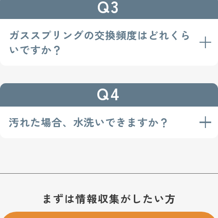
Q3
用したばねです。密閉されたシリンダーに窒素ガ
スを充填し、ガスを圧縮することで反力を高めま
す。身近なところでは、自動車のハッチバックな
ガススプリングの交換頻度はどれくら
ど扉・窓の開閉に多く使用されています。
いですか？
使用開始してから１年後の交換を推奨していま
Q4
す。
汚れた場合、水洗いできますか？
肩ベルトパッド、腰カバー、上部カバーは、外し
て洗浄することができます。それ以外の部位につ
いては、柔らかい布等で拭き清掃をおすすめしま
お問い合わせ・購入のご案内
す。
まずは情報収集がしたい方