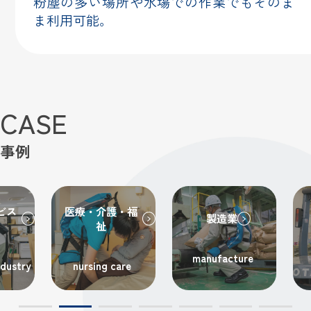
粉塵の多い場所や水場での作業でもそのま
ま利用可能。
CASE
事例
ビス
医療・介護・福
製造業
祉
manufacture
ndustry
nursing care