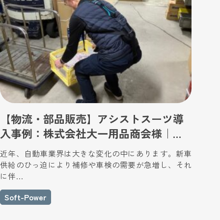
【物流・部品販売】アシストスーツ導
入事例：株式会社大一用品商会様｜供
給ひっ迫による修理需要増と「2024年
近年、自動車業界は大きな変化の中にあります。新車
問題」に立ち向かう作業環境改善
供給のひっ迫により補修や車検の需要が急増し、それ
に伴…
Soft-Power