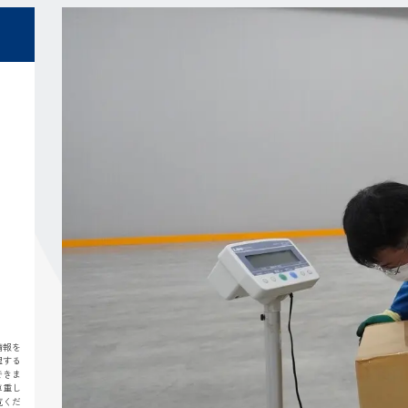
情報を
理する
できま
尊重し
覧くだ