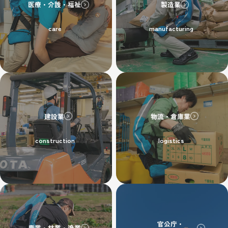
医療・介護・福祉
製造業
care
manufacturing
建設業
物流・倉庫業
construction
logistics
官公庁・
農業・林業・漁業