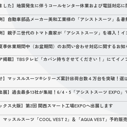
ました】地震発生に伴うコールセンター休業および電話対応に
例】自動車部品メーカー美和工業様の「アシストスーツ」＆暑
例】親子二世代のトマト農家が「アシストスーツ」を導入！イ
夏季休業期間中（お盆期間）のお問い合わせ対応に関するお知
ア掲載】TBSテレビ「カバン持ちさせてください！」にてイノフ
せ】マッスルスーツ®シリーズ累計出荷台数４万台を突破！選
出展】過去最多13社が集結！6/4・5「アシストスーツ EXP
ックス大阪】第2回 関西スマート工場EXPOへ出展します
マッスルスーツ「COOL VEST 2」＆「AQUA VEST」予約