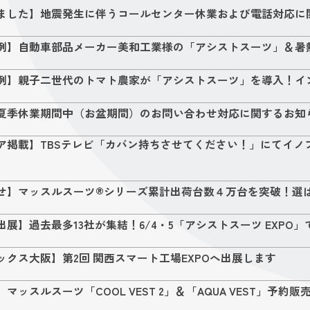
ました】地震発生に伴うコールセンター休業および電話対応に
例】自動車部品メーカー美和工業様の「アシストスーツ」＆暑
例】親子二世代のトマト農家が「アシストスーツ」を導入！イ
夏季休業期間中（お盆期間）のお問い合わせ対応に関するお知
ア掲載】TBSテレビ「カバン持ちさせてください！」にてイノフ
せ】マッスルスーツ®シリーズ累計出荷台数４万台を突破！選
出展】過去最多13社が集結！6/4・5「アシストスーツ EXP
ックス大阪】第2回 関西スマート工場EXPOへ出展します
マッスルスーツ「COOL VEST 2」＆「AQUA VEST」予約